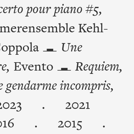
erto pour piano #5,
merensemble Kehl-
Coppola
Une
e,
Evento
Requiem,
e gendarme incompris,
2023
.
2021
016
.
2015
.