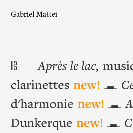
Gabriel Mattei
Après le lac,
musi
B
clarinettes
new!
Cé
d'harmonie
new!
A
Dunkerque
new!
C