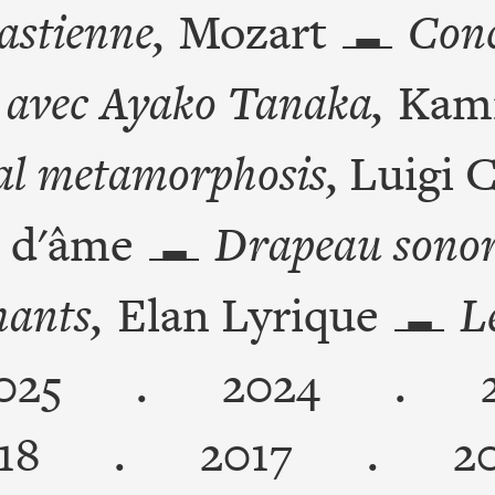
astienne,
Mozart
Conc
 avec Ayako Tanaka,
Kam
al metamorphosis,
Luigi 
 d'âme
Drapeau sonor
hants,
Elan Lyrique
L
025
.
2024
.
18
.
2017
.
2