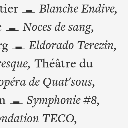
tier
Blanche Endive,
c
Noces de sang,
rg
Eldorado Terezin,
esque,
Théâtre du
opéra de Quat'sous,
n
Symphonie #8,
ondation TECO,