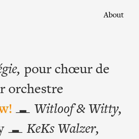
About
égie,
pour chœur de
r orchestre
w!
Witloof & Witty,
y
KeKs Walzer,