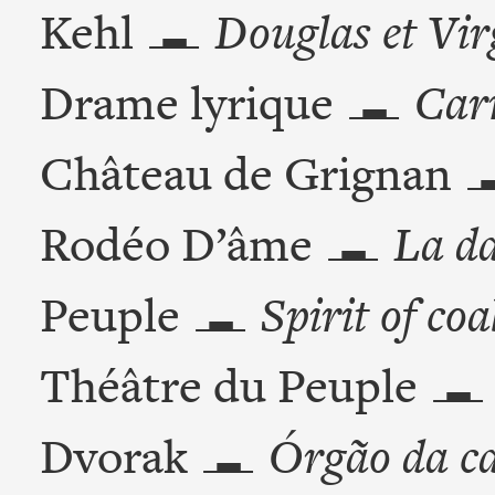
Kehl
Douglas et Virg
Drame lyrique
Car
Château de Grignan
Rodéo D’âme
La da
Peuple
Spirit of coa
Théâtre du Peuple
Dvorak
Órgão da ca