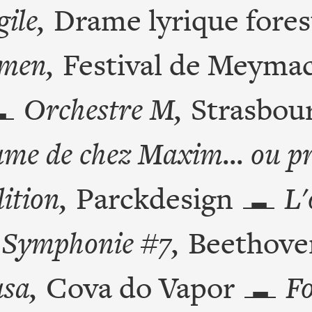
ile,
Drame lyrique fores
men,
Festival de Meyma
Orchestre M,
Strasbou
me de chez Maxim... ou pr
lition,
Parckdesign
L'
Symphonie #7,
Beethove
sa,
Cova do Vapor
F